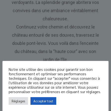
verdoyants. La splendide grange abritera vos
convives dans une ambiance véritablement
chaleureuse.
Continuez votre chemin et découvrez le
château entouré de ses douves, traversez le
double pont-levis. Vous voilà dans l’enceinte
du château, dans la “haute cour” avec son
jardin de l’île.
De ce côté-ci, vous voilà transporté au
Notre site utilise des cookies pour garantir son bon
fonctionnement et optimiser ses performances
XVIIIème siècle où vous pourrez recevoir vos
techniques. En cliquant sur "accepter" vous consentez à
l'utilisation de vos données pour améliorer votre
invités dans les quatre magnifiques pièces
expérience utilisateur sur ce site internet. Vous pouvez
personnaliser votre préférences en cliquant sur réglages.
d’époque : la salle à manger, le salon, la
bibliothèque ainsi que l’orangerie, qui offre une
Réglages
Accepter tout
vue imprenable sur le parc du château.