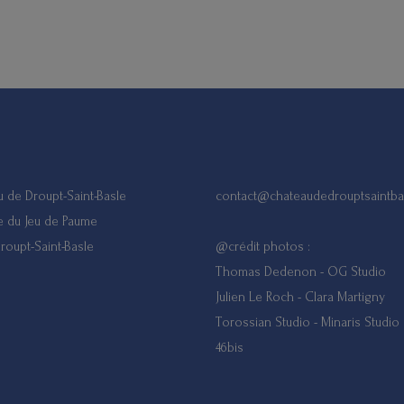
 de Droupt-Saint-Basle
contact@chateaudedrouptsaintba
ue du Jeu de Paume
roupt-Saint-Basle
@crédit photos :
Thomas Dedenon - OG Studio
Julien Le Roch - Clara Martigny
Torossian Studio - Minaris Studio
46bis