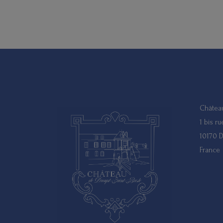
Château
1 bis r
10170 D
France